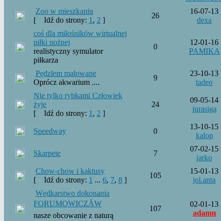
Zoo w mieszkaniu
16-07-13
26
[
Idź do strony:
1
,
2
]
dexa
coś dla miłośników wirtualnej
piłki nożnej
12-01-16
0
realistyczny symulator
PAMIKA
piłkarza
Pędzlem malowane
23-10-13
9
Oprócz akwarium ....
tadeo
Nie tylko rybkami Człowiek
09-05-14
żyje
24
jurasiga
[
Idź do strony:
1
,
2
]
13-10-15
Speedway
0
kalop
07-02-15
Skarpete
7
jarko
Chow-chow i kaktusy
15-01-13
105
[
Idź do strony:
1
...
6
,
7
,
8
]
jol.anta
Wędkarstwo dokonania
FORUMOWICZĂW
02-01-13
107
adamn
nasze obcowanie z naturą