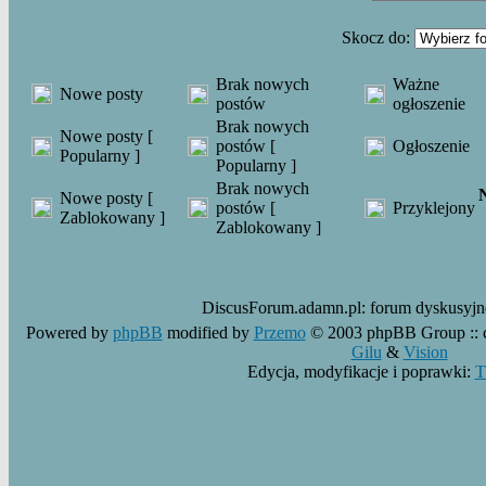
Skocz do:
Brak nowych
Ważne
Nowe posty
postów
ogłoszenie
Brak nowych
Nowe posty [
postów [
Ogłoszenie
Popularny ]
Popularny ]
Brak nowych
Nowe posty [
postów [
Przyklejony
Zablokowany ]
Zablokowany ]
DiscusForum.adamn.pl:
forum dyskusyj
Powered by
phpBB
modified by
Przemo
© 2003 phpBB Group ::
Gilu
&
Vision
Edycja, modyfikacje i poprawki:
T