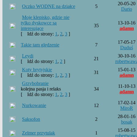
20-05-20
Oczko WODNE na działce
5
Dario
Moje klepisko, gdzie nie
tylko dyskowce są
13-10-16
35
interesujące
adamn
[
Idź do strony:
1
,
2
,
3
]
17-05-17
Takie tam ględzenie
7
Duduś
Leydi
30-10-16
21
[
Idź do strony:
1
,
2
]
robertwaw
Koty brytyjskie
15-01-13
31
[
Idź do strony:
1
,
2
,
3
]
adamn
Grzybobranie
11-10-13
kolejna pasja i relaks
34
adamn
[
Idź do strony:
1
,
2
,
3
]
17-02-14
Nurkowanie
12
MiroR
28-01-16
Saksofon
2
bosak
15-08-15
Zelmer przytulak
1
robertwaw