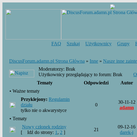
FAQ
Szukaj
Użytkownicy
Grupy
DiscusForum.adamn.pl Strona Główna
»
Inne
»
Nasze inne zaint
Moderatorzy: Brak
Użytkownicy przeglądający to forum: Brak
O
Tematy
Odpowiedzi
Autor
• Ważne tematy
Przyklejony:
Regulamin
30-11-12
działu
0
adamn
tylko nie o akwarystyce
• Tematy
Nowy członek rodziny
09-12-16
21
[
Idź do strony:
1
,
2
]
darek-j