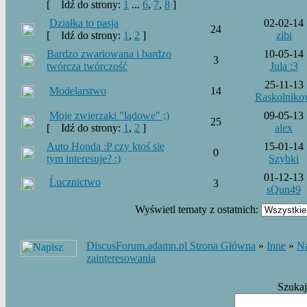
[
Idź do strony:
1
...
6
,
7
,
8
]
Działka to pasja
02-02-14
24
[
Idź do strony:
1
,
2
]
zibi
Bardzo zwariowana i bardzo
10-05-14
3
twórcza twórczość
Jula :3
25-11-13
Modelarstwo
14
Raskolnik
Moje zwierzaki "lądowe" ;)
09-05-13
25
[
Idź do strony:
1
,
2
]
alex
Auto Honda :P czy ktoś się
15-01-14
0
tym interesuje? :)
Szybki
01-12-13
Ĺucznictwo
3
sQun49
Wyświetl tematy z ostatnich:
DiscusForum.adamn.pl Strona Główna
»
Inne
»
Na
zainteresowania
Szuka