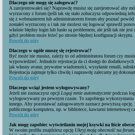
Dlaczego nie mogę się zalogować?
A zarejestrowałeś się? Naprawdę musisz się zarejestrować aby mó
wyrzucony z forum (jeśli tak się stało zobaczysz odpowiednią in
się z webmasterem lub administratorem forum aby poznać powód teg
zostałeś wyrzucony a i tak nie możesz się logować sprawdź ponow
właśnie błędny login lub hasło są problemem, ale jeśli tak nie jest
gdyż problem może leżeć po stronie błędnej konfiguracji skryptu.
Powrót do góry
Dlaczego w ogóle muszę się rejestrować?
Być może nie musisz, zależy to od administratora forum czy musis
wypowiedzieć. Jednakże rejestracja da ci dostęp do dodatkowych f
jak własny avatar, prywatne wiadomości, wysyłanie emaili, subsk
Rejestracja zajmuje tylko chwilę i naprawdę zalecamy jej dokonan
Powrót do góry
Dlaczego wciąż jestem wylogowywany?
Jeżeli nie zaznaczysz opcji
Loguj mnie automatycznie
podczas log
wylogowywany po pewnym czasie. To zapobiega wykorzystaniu 
innego. Aby pozostawać zalogowanym zaznacz powyższą opcję. Nie
publicznego komputera, np. w bibliotece, kawiarni internetowej cz
Powrót do góry
Jak mogę zapobiec wyświetlaniu mojej ksywki na liście obe
W swoim profilu znajdziesz opcję
Ukryj moją obecność na forum