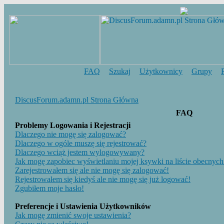
FAQ
Szukaj
Użytkownicy
Grupy
DiscusForum.adamn.pl Strona Główna
FAQ
Problemy Logowania i Rejestracji
Dlaczego nie mogę się zalogować?
Dlaczego w ogóle muszę się rejestrować?
Dlaczego wciąż jestem wylogowywany?
Jak mogę zapobiec wyświetlaniu mojej ksywki na liście obecny
Zarejestrowałem się ale nie mogę się zalogować!
Rejestrowałem się kiedyś ale nie mogę się już logować!
Zgubiłem moje hasło!
Preferencje i Ustawienia Użytkowników
Jak mogę zmienić swoje ustawienia?