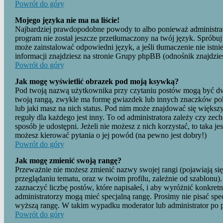
Powrót do góry
Mojego języka nie ma na liście!
Najbardziej prawdopodobne powody to albo ponieważ administrato
program nie został jeszcze przetłumaczony na twój język. Spróbuj 
może zainstalować odpowiedni język, a jeśli tłumaczenie nie istni
informacji znajdziesz na stronie Grupy phpBB (odnośnik znajdzies
Powrót do góry
Jak mogę wyświetlić obrazek pod moją ksywką?
Pod twoją nazwą użytkownika przy czytaniu postów mogą być dwa
twoją rangą, zwykle ma formę gwiazdek lub innych znaczków pok
lub jaki masz na nich status. Pod nim może znajdować się więks
reguły dla każdego jest inny. To od administratora zależy czy zec
sposób je udostępni. Jeżeli nie możesz z nich korzystać, to taka je
możesz kierować pytania o jej powód (na pewno jest dobry!)
Powrót do góry
Jak mogę zmienić swoją rangę?
Przeważnie nie możesz zmienić nazwy swojej rangi (pojawiają s
przeglądaniu tematu, oraz w twoim profilu, zależnie od szablonu
zaznaczyć liczbę postów, które napisałeś, i aby wyróżnić konkret
administratorzy mogą mieć specjalną rangę. Prosimy nie pisać spe
wyższą rangę. W takim wypadku moderator lub administrator po pr
Powrót do góry