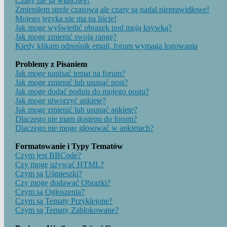
Czasy nie są właściwe!
Zmieniłem strefę czasową ale czasy są nadal nieprawidłowe!
Mojego języka nie ma na liście!
Jak mogę wyświetlić obrazek pod moją ksywką?
Jak mogę zmienić swoją rangę?
Kiedy klikam odnośnik email, forum wymaga logowania
Problemy z Pisaniem
Jak mogę napisać temat na forum?
Jak mogę zmienić lub usunąć post?
Jak mogę dodać podpis do mojego postu?
Jak mogę utworzyć ankietę?
Jak mogę zmienić lub usunąć ankietę?
Dlaczego nie mam dostępu do forum?
Dlaczego nie mogę głosować w ankietach?
Formatowanie i Typy Tematów
Czym jest BBCode?
Czy mogę używać HTML?
Czym są Uśmieszki?
Czy mogę dodawać Obrazki?
Czym są Ogłoszenia?
Czym są Tematy Przyklejone?
Czym są Tematy Zablokowane?