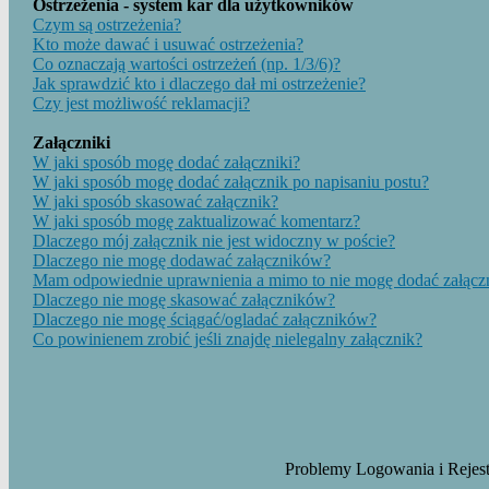
Ostrzeżenia - system kar dla użytkowników
Czym są ostrzeżenia?
Kto może dawać i usuwać ostrzeżenia?
Co oznaczają wartości ostrzeżeń (np. 1/3/6)?
Jak sprawdzić kto i dlaczego dał mi ostrzeżenie?
Czy jest możliwość reklamacji?
Załączniki
W jaki sposób mogę dodać załączniki?
W jaki sposób mogę dodać załącznik po napisaniu postu?
W jaki sposób skasować załącznik?
W jaki sposób mogę zaktualizować komentarz?
Dlaczego mój załącznik nie jest widoczny w poście?
Dlaczego nie mogę dodawać załączników?
Mam odpowiednie uprawnienia a mimo to nie mogę dodać załącz
Dlaczego nie mogę skasować załączników?
Dlaczego nie mogę ściągać/ogladać załączników?
Co powinienem zrobić jeśli znajdę nielegalny załącznik?
Problemy Logowania i Rejest