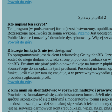
Powrót do góry
Sprawy phpBB 2
Kto napisał ten skrypt?
Ten program (w podstawowej formie) został stworzony, opublikow
Rozszerzone możliwości działania wykonał
Przemo
Jest udostępn
Public Licence i może być dowolnie dystrybuowany. Więcej szc
Powrót do góry
Dlaczego funkcja X nie jest dostępna?
To oprogramowanie jest dziełem i własnością Grupy phpBB. Jeżeli
zostać do niego dodana odwiedź stronę phpbb.com i zobacz co w
phpBB. Prosimy nie pisać próśb o nowe funkcje na forum z phpb
SourceForge do zarządzania tymi prośbami. Poszukaj na forum o
funkcji, jeśli taka już tam się znajduje, a w przeciwnym wypadku
procedurą zgłaszania prośb.
Powrót do góry
Z kim mam się skontaktować w sprawach nadużyć i prawnyc
Powinieneś skontaktować się z administratorem forum. Jeżeli nie 
spróbuj skontaktować się z którymś z moderatorów forum i jego sp
nie dostaniesz odpowiedzi skontaktuj się z właścicielem domeny (p
jest na serwerze darmowych kont (republika.pl, wp.pl, hg.pl, phg.p