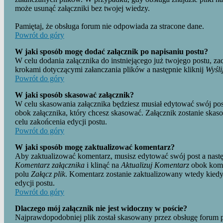
może usunąć załączniki bez twojej wiedzy.
Pamiętaj, że obsługa forum nie odpowiada za stracone dane.
Powrót do góry
W jaki sposób mogę dodać załącznik po napisaniu postu?
W celu dodania załącznika do instniejącego już twojego postu, za
krokami dotyczącymi załanczania plików a następnie kliknij
Wyśli
Powrót do góry
W jaki sposób skasować załącznik?
W celu skasowania załącznika będziesz musiał edytować swój pos
obok załącznika, który chcesz skasować. Załącznik zostanie ska
celu zakońcenia edycji postu.
Powrót do góry
W jaki sposób mogę zaktualizować komentarz?
Aby zaktualizować komentarz, musisz edytować swój post a nastę
Komentarz załącznika
i klinąć na
Aktualizuj Komentarz
obok kome
polu
Załącz plik
. Komentarz zostanie zaktualizowany wtedy kiedy
edycji postu.
Powrót do góry
Dlaczego mój załącznik nie jest widoczny w poście?
Najprawdopodobniej plik został skasowany przez obsługę forum 