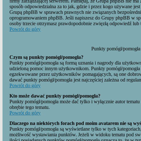
firmy zarządzającej serwerem. Pamiętaj, że Grupa phpBB nie ma ż
sposób odpowiedzialna za to jak, gdzie i przez kogo używane jes
Grupą phpBB w sprawach prawnych nie związanych bezpośrednio
oprogramowaniem phpBB. Jeśli napiszesz do Grupy phpBB w spr
osoby trzecie otrzymasz prawdopodobnie zwięzłą odpowiedź lub te
Powrót do góry
Punkty pomógł/pomogła
Czym są punkty pomógł/pomogła?
Punkty pomógł/pomogła są formą uznania i nagrody dla użytkow
udzieloną pomoc innym użytkownikom. Punkty pomógł/pomogła 
egzekwowane przez użytkowników pomagających, są one dobrow
dawać punkty pomógł/pomogła jest najczęściej zależna od regula
Powrót do góry
Kto może dawać punkty pomógł/pomogła?
Punkty pomógł/pomogła może dać tylko i wyłącznie autor tematu 
obrębie tego tematu.
Powrót do góry
Dlaczego na niektórych forach pod moim avatarem nie są wy
Punkty pomógł/pomogła są wyświetlane tylko w tych kategoriach, 
możliwość wystawiania punktów. Jeżeli w widoku tematu pod swo
ilości posiadanych punktów pomógł/pomogła oznacza to, że w tym 