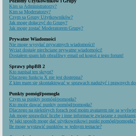
Poziomy Użytkowników i Grupy
Kim są Administratorzy?
Kim są Moderatorzy?
Czym są Grupy Użytkowników?
Jak mogę dołączyć do Grupy?
Jak mogę zostać Moderatorem Grupy?
Prywatne Wiadomości
Nie mogę wysyłać prywatnych wiadomości!
Wciąż dostaję niechciane prywatne wiadomości!
Dostałem spam lub obraźliwy email od kogoś z tego forum!
Sprawy phpBB 2
Kto napisał ten skrypt?
Dlaczego funkcja X nie jest dostępna?
Z kim mam się skontaktować w sprawach nadużyć i prawnych do
Punkty pomógł/pomogła
Czym są punkty pomógł/pomogła?
Kto może dawać punkty pomógł/pomogła?
Dlaczego na niektórych forach pod moim avatarem nie są wyświ
Jak mogę sprawdzić liczbę i inne informacje związane z punktami,
W jaki sposób mogę dać użytkownikowi punkt pomógł/pomogła?
Ile mogę wystawić punktów w jednym temacie?