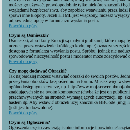
możesz go używać, prawdopodobnie tylko niektóre znaczniki będą
względami
bezpieczeństwa
, aby zapobiec wstawianiu przez ludzi 
sprawi inne kłopoty. Jeżeli HTML jest włączony, możesz wyłączy
odpowiednią opcję w formularzu wysłania postu.
Powrót do góry
Czym są Uśmieszki?
Uśmieszki, albo Ikony Emocji są małymi grafikami, które mogą 
uczucia przez wstawienie krótkiego kodu, np. :) oznacza szczęście,
dostępna z formularza wysyłania postu. Spróbuj jednak nie nadu
spowodować nieczytelność postu i moderator może zdecydować o u
Powrót do góry
Czy mogę dodawać Obrazki?
Jak najbardziej możesz wstawiać obrazki do swoich postów. Jedna
przesyłania obrazków bezpośrednio na forum. Musisz więc wstawia
ogólnodostępnym serwerze, np. http://www.moj-serwer.pl/moj-ob
znajdujących się na twoim komputerze (chyba że jest on publicz
przechowywanych na stronach wymagających autoryzacji, np. skr
hasłem itp. Aby wstawić obrazek użyj znacznika BBCode [img]
(jeśli jest to dozwolone).
Powrót do góry
Czym są Ogłoszenia?
Ogłoszenia często zawierają istotne informacje i powinieneś czyta