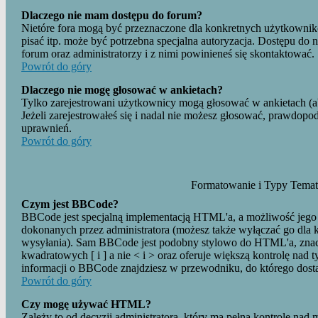
Dlaczego nie mam dostępu do forum?
Nietóre fora mogą być przeznaczone dla konkretnych użytkownikó
pisać itp. może być potrzebna specjalna autoryzacja. Dostępu do 
forum oraz administratorzy i z nimi powinieneś się skontaktować.
Powrót do góry
Dlaczego nie mogę głosować w ankietach?
Tylko zarejestrowani użytkownicy mogą głosować w ankietach (
Jeżeli zarejestrowałeś się i nadal nie możesz głosować, prawdop
uprawnień.
Powrót do góry
Formatowanie i Typy Tema
Czym jest BBCode?
BBCode jest specjalną implementacją HTML'a, a możliwość jego 
dokonanych przez administratora (możesz także wyłączać go dla
wysyłania). Sam BBCode jest podobny stylowo do HTML'a, znac
kwadratowych [ i ] a nie < i > oraz oferuje większą kontrolę nad 
informacji o BBCode znajdziesz w przewodniku, do którego dostan
Powrót do góry
Czy mogę używać HTML?
Zależy to od decyzji administratora, który ma pełną kontrolę na