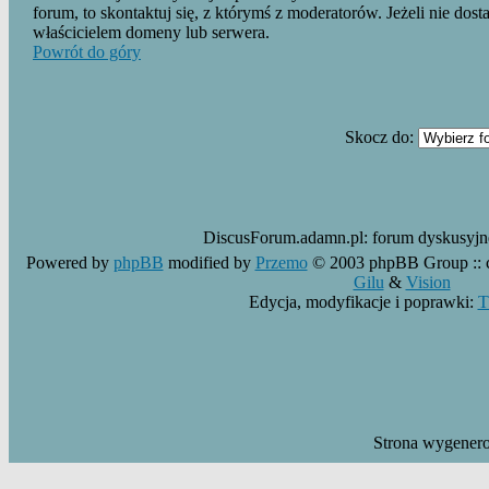
forum, to skontaktuj się, z którymś z moderatorów. Jeżeli nie dost
właścicielem domeny lub serwera.
Powrót do góry
Skocz do:
DiscusForum.adamn.pl:
forum dyskusyj
Powered by
phpBB
modified by
Przemo
© 2003 phpBB Group ::
Gilu
&
Vision
Edycja, modyfikacje i poprawki:
T
Strona wygener