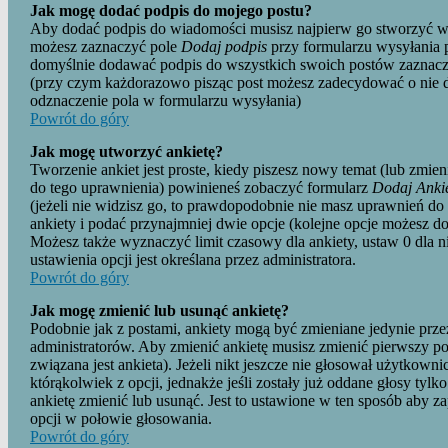
Jak mogę dodać podpis do mojego postu?
Aby dodać podpis do wiadomości musisz najpierw go stworzyć w s
możesz zaznaczyć pole
Dodaj podpis
przy formularzu wysyłania 
domyślnie dodawać podpis do wszystkich swoich postów zaznacz
(przy czym każdorazowo pisząc post możesz zadecydować o nie 
odznaczenie pola w formularzu wysyłania)
Powrót do góry
Jak mogę utworzyć ankietę?
Tworzenie ankiet jest proste, kiedy piszesz nowy temat (lub zmien
do tego uprawnienia) powinieneś zobaczyć formularz
Dodaj Anki
(jeżeli nie widzisz go, to prawdopodobnie nie masz uprawnień do 
ankiety i podać przynajmniej dwie opcje (kolejne opcje możesz 
Możesz także wyznaczyć limit czasowy dla ankiety, ustaw 0 dla n
ustawienia opcji jest określana przez administratora.
Powrót do góry
Jak mogę zmienić lub usunąć ankietę?
Podobnie jak z postami, ankiety mogą być zmieniane jedynie prz
administratorów. Aby zmienić ankietę musisz zmienić pierwszy p
związana jest ankieta). Jeżeli nikt jeszcze nie głosował użytkown
którąkolwiek z opcji, jednakże jeśli zostały już oddane głosy tyl
ankietę zmienić lub usunąć. Jest to ustawione w ten sposób aby z
opcji w połowie głosowania.
Powrót do góry