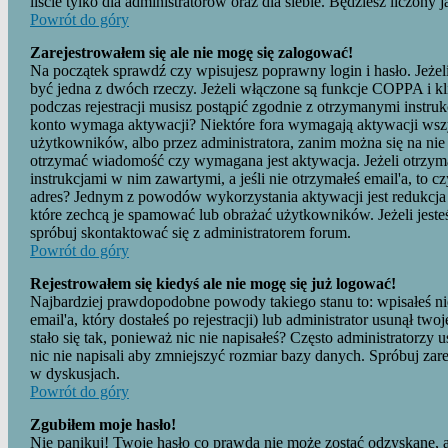
liście tylko dla administratorów oraz dla siebie. Będziesz liczony
Powrót do góry
Zarejestrowałem się ale nie mogę się zalogować!
Na początek sprawdź czy wpisujesz poprawny login i hasło. Jeże
być jedna z dwóch rzeczy. Jeżeli włączone są funkcje COPPA i k
podczas rejestracji musisz postąpić zgodnie z otrzymanymi instrukc
konto wymaga aktywacji? Niektóre fora wymagają aktywacji wsz
użytkowników, albo przez administratora, zanim można się na nie 
otrzymać wiadomość czy wymagana jest aktywacja. Jeżeli otrzyma
instrukcjami w nim zawartymi, a jeśli nie otrzymałeś email'a, to c
adres? Jednym z powodów wykorzystania aktywacji jest redukcja
które zechcą je spamować lub obrażać użytkowników. Jeżeli jeste
spróbuj skontaktować się z administratorem forum.
Powrót do góry
Rejestrowałem się kiedyś ale nie mogę się już logować!
Najbardziej prawdopodobne powody takiego stanu to: wpisałeś nie
email'a, który dostałeś po rejestracji) lub administrator usunął t
stało się tak, ponieważ nic nie napisałeś? Często administratorz
nic nie napisali aby zmniejszyć rozmiar bazy danych. Spróbuj za
w dyskusjach.
Powrót do góry
Zgubiłem moje hasło!
Nie panikuj! Twoje hasło co prawda nie może zostać odzyskane, a