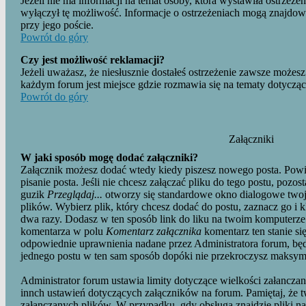
Jeżeli nie ma informacji na temat osoby, która wystawiła ostrzeżen
wyłączył tę możliwość. Informacje o ostrzeżeniach mogą znajdow
przy jego poście.
Powrót do góry
Czy jest możliwość reklamacji?
Jeżeli uważasz, że niesłusznie dostałeś ostrzeżenie zawsze możes
każdym forum jest miejsce gdzie rozmawia się na tematy dotyczą
Powrót do góry
Załączniki
W jaki sposób mogę dodać załączniki?
Załącznik możesz dodać wtedy kiedy piszesz nowego posta. Pow
pisanie posta. Jeśli nie chcesz załączać pliku do tego postu, pozos
guzik
Przeglądaj...
otworzy się standardowe okno dialogowe twoj
plików. Wybierz plik, który chcesz dodać do postu, zaznacz go i k
dwa razy. Dodasz w ten sposób link do liku na twoim komputerze. 
komentarza w polu
Komentarz załącznika
komentarz ten stanie się
odpowiednie uprawnienia nadane przez Administratora forum, bę
jednego postu w ten sam sposób dopóki nie przekroczysz maksyma
Administrator forum ustawia limity dotyczące wielkości załanczan
innch ustawień dotyczących załączników na forum. Pamiętaj, że 
załanczanych plików. W przypadku, gdy obsługa znajdzie pliki n