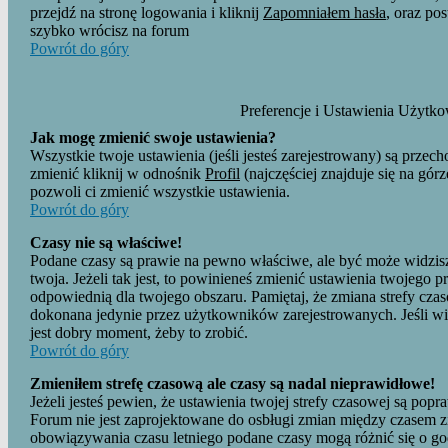
przejdź na stronę logowania i kliknij
Zapomniałem hasła
, oraz po
szybko wrócisz na forum
Powrót do góry
Preferencje i Ustawienia Użytk
Jak mogę zmienić swoje ustawienia?
Wszystkie twoje ustawienia (jeśli jesteś zarejestrowany) są prz
zmienić kliknij w odnośnik
Profil
(najczęściej znajduje się na górz
pozwoli ci zmienić wszystkie ustawienia.
Powrót do góry
Czasy nie są właściwe!
Podane czasy są prawie na pewno właściwe, ale być może widzisz 
twoja. Jeżeli tak jest, to powinieneś zmienić ustawienia twojego p
odpowiednią dla twojego obszaru. Pamiętaj, że zmiana strefy cza
dokonana jedynie przez użytkowników zarejestrowanych. Jeśli więc
jest dobry moment, żeby to zrobić.
Powrót do góry
Zmieniłem strefę czasową ale czasy są nadal nieprawidłowe!
Jeżeli jesteś pewien, że ustawienia twojej strefy czasowej są po
Forum nie jest zaprojektowane do osbługi zmian między czasem z
obowiązywania czasu letniego podane czasy mogą różnić się o g