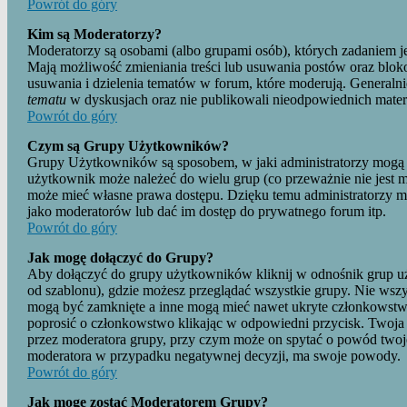
Powrót do góry
Kim są Moderatorzy?
Moderatorzy są osobami (albo grupami osób), których zadaniem je
Mają możliwość zmieniania treści lub usuwania postów oraz blo
usuwania i dzielenia tematów w forum, które moderują. Generalni
tematu
w dyskusjach oraz nie publikowali nieodpowiednich mater
Powrót do góry
Czym są Grupy Użytkowników?
Grupy Użytkowników są sposobem, w jaki administratorzy mog
użytkownik może należeć do wielu grup (co przeważnie nie jest m
może mieć własne prawa dostępu. Dzięku temu administratorzy 
jako moderatorów lub dać im dostęp do prywatnego forum itp.
Powrót do góry
Jak mogę dołączyć do Grupy?
Aby dołączyć do grupy użytkowników kliknij w odnośnik grup uż
od szablonu), gdzie możesz przeglądać wszystkie grupy. Nie wszys
mogą być zamknięte a inne mogą mieć nawet ukryte członkowstwo.
poprosić o członkowstwo klikając w odpowiedni przycisk. Twoja
przez moderatora grupy, przy czym może on spytać o powód twoj
moderatora w przypadku negatywnej decyzji, ma swoje powody.
Powrót do góry
Jak mogę zostać Moderatorem Grupy?