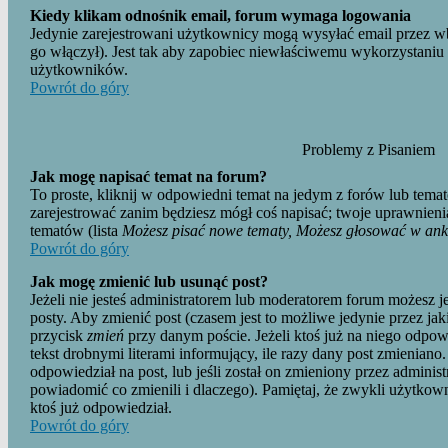
Kiedy klikam odnośnik email, forum wymaga logowania
Jedynie zarejestrowani użytkownicy mogą wysyłać email przez 
go włączył). Jest tak aby zapobiec niewłaściwemu wykorzystani
użytkowników.
Powrót do góry
Problemy z Pisaniem
Jak mogę napisać temat na forum?
To proste, kliknij w odpowiedni temat na jedym z forów lub temat
zarejestrować zanim będziesz mógł coś napisać; twoje uprawnienia
tematów (lista
Możesz pisać nowe tematy, Możesz głosować w ankie
Powrót do góry
Jak mogę zmienić lub usunąć post?
Jeżeli nie jesteś administratorem lub moderatorem forum możesz 
posty. Aby zmienić post (czasem jest to możliwe jedynie przez jaki
przycisk
zmień
przy danym poście. Jeżeli ktoś już na niego odpow
tekst drobnymi literami informujący, ile razy dany post zmieniano.
odpowiedział na post, lub jeśli został on zmieniony przez admini
powiadomić co zmienili i dlaczego). Pamiętaj, że zwykli użytkow
ktoś już odpowiedział.
Powrót do góry