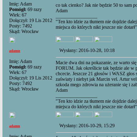
Imię: Adam
co tak cienko? Jak nie będzie 50 to sam p
Pomógł:
69 razy
Adam
Wiek: 67
_________________
Dołączył: 19 Lis 2012
"Ten kto idzie za tłumem nie dojdzie dalej
Posty: 7492
miejsca do których nikt jeszcze nie dotarł"
Skąd: Wrocław
Wysłany: 2016-10-28, 10:18
adamn
Imię: Adam
Macie dwa dni na pokazanie, ze warto się
Pomógł:
69 razy
FORUM. Jak określicie tak będzie ale w prz
Wiek: 67
chcecie. Jeszcze 21 głosów i WASZ głos si
Dołączył: 19 Lis 2012
zaświaty i niebyt jak Marcin vel. Artur vel
Posty: 7492
szkoda mego zdrowia na użeranie się i z
Skąd: Wrocław
Adam
_________________
"Ten kto idzie za tłumem nie dojdzie dalej
miejsca do których nikt jeszcze nie dotarł"
Wysłany: 2016-10-29, 15:29
adamn
Imię: Adam