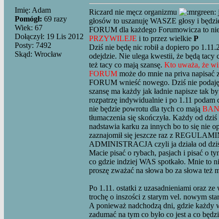
Imię: Adam
Riczard nie męcz organizmu
Pomógł:
69 razy
głosów to uszanuję WASZE głosy i będzie 
Wiek: 67
FORUM dla każdego Forumowicza to ni
Dołączył: 19 Lis 2012
PRZYWILEJE
i to przez wielkie
P
Posty: 7492
Dziś nie będę nic robił a dopiero po 1.11.
Skąd: Wrocław
odejdzie. Nie ulega kwestii, że będą t
też tacy co mają szansę.
Kto uważa, że wi
FORUM
może do mnie na priva napisać 
FORUM wnieść nowego. Dziś nie podaję k
szansę ma każdy jak ładnie napisze tak b
rozpatrzę indywidualnie i po 1.11 podam co
nie będzie powrotu dla tych co mają
BAN
tłumaczenia się skończyła. Każdy od dziś 
nadstawia karku za innych bo to się nie o
zaznajomił się jeszcze raz z REGULA
ADMINISTRACJA czyli ja działa od dziś 
Macie pisać o rybach, pasjach i pisać o
co gdzie indziej WAS spotkało. Mnie to ni
proszę zważać na słowa bo za słowa też m
Po 1.11. ostatki z uzasadnieniami oraz ze 
trochę o inszości z starym vel. nowym s
A ponieważ nadchodzą dni, gdzie każdy ws
zadumać na tym co było co jest a co będzie