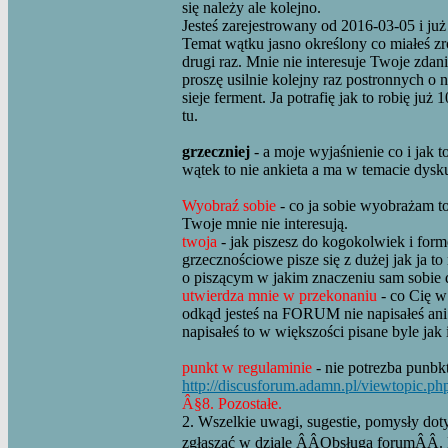
się należy ale kolejno.
Jesteś zarejestrowany od 2016-03-05 i już 
Temat wątku jasno określony co miałeś zrob
drugi raz. Mnie nie interesuje Twoje zda
proszę usilnie kolejny raz postronnych o n
sieje ferment. Ja potrafię jak to robię już
tu.
grzeczniej
- a moje wyjaśnienie co i jak 
wątek to nie ankieta a ma w temacie dysk
Wyobraź sobie
- co ja sobie wyobrażam to 
Twoje mnie nie interesują.
twoja
- jak piszesz do kogokolwiek i formę 
grzecznościowe pisze się z dużej jak ja t
o piszącym w jakim znaczeniu sam sobie 
utwierdza mnie w przekonaniu
- co Cię w
odkąd jesteś na FORUM nie napisałeś ani 
napisałeś to w większości pisane byle jak 
punkt w regulaminie
- nie potrezba punbk
http://discusforum.adamn.pl/viewtopic.ph
Â§8. Pozostałe.
2. Wszelkie uwagi, sugestie, pomysły dot
zgłaszać w dziale ÂÂObsługa forumÂÂ.