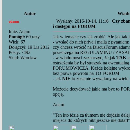
Autor
Wiad
Wysłany: 2016-10-14, 11:16
Czy zban
adamn
i dostępu na FORUM
Imię: Adam
Pomógł:
69 razy
Jak w temacie czy tak zrobić. Ale jak tak t
Wiek: 67
- wysłać do nich priva i maila z pytaniem:
Dołączył: 19 Lis 2012
czy chcesz wrócić na DiscusForum.adamn.
Posty: 7492
przestrzegania REGULAMINU i ZASAD 
Skąd: Wrocław
- w wiadomości zaznaczyć, że jak
TAK
t
ostrzeżenia by był straszak na ewentualną
FORUMOWICZA. Każde kolejne wykr
bez prawa powrotu na TO FORUM
- jak
NIE
to zostanie wywalony na wieki
Możecie decydować jakie ma być to FOR
opcję.
Adam
_________________
"Ten kto idzie za tłumem nie dojdzie dalej
miejsca do których nikt jeszcze nie dotarł"