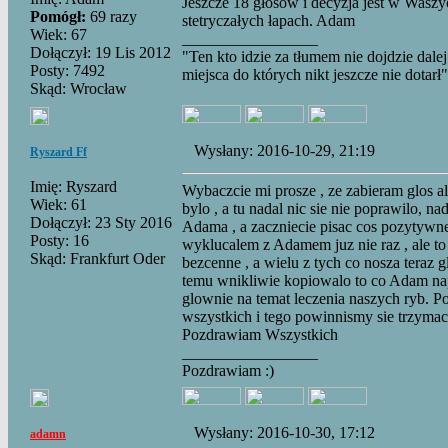
Jeszcze 18 głosów i decyzja jest w Wasz
Pomógł:
69 razy
stetryczałych łapach. Adam
Wiek: 67
_________________
Dołączył: 19 Lis 2012
"Ten kto idzie za tłumem nie dojdzie dalej
Posty: 7492
miejsca do których nikt jeszcze nie dotarł"
Skąd: Wrocław
Wysłany: 2016-10-29, 21:19
Ryszard Ff
Imię: Ryszard
Wybaczcie mi prosze , ze zabieram glos ale
Wiek: 61
bylo , a tu nadal nic sie nie poprawilo, na
Dołączył: 23 Sty 2016
Adama , a zaczniecie pisac cos pozytywneg
Posty: 16
wyklucalem z Adamem juz nie raz , ale to 
Skąd: Frankfurt Oder
bezcenne , a wielu z tych co nosza teraz 
temu wnikliwie kopiowalo to co Adam napis
glownie na temat leczenia naszych ryb. P
wszystkich i tego powinnismy sie trzymac
Pozdrawiam Wszystkich
_________________
Pozdrawiam :)
Wysłany: 2016-10-30, 17:12
adamn