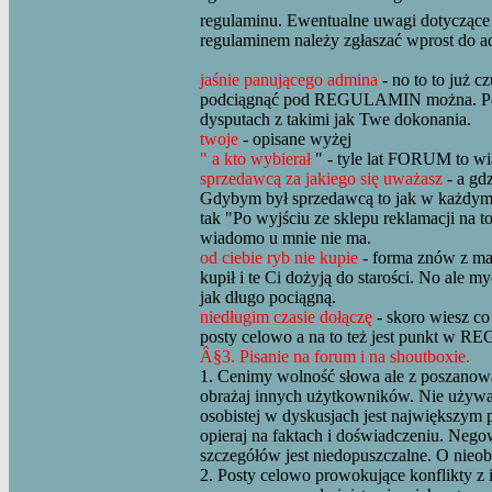
regulaminu. Ewentualne uwagi dotyczące t
regulaminem należy zgłaszać wprost do a
jaśnie panującego admina
- no to to już c
podciągnąć pod REGULAMIN można. Poró
dysputach z takimi jak Twe dokonania.
twoje
- opisane wyżęj
" a kto wybierał
" - tyle lat FORUM to w
sprzedawcą za jakiego się uważasz
- a gd
Gdybym był sprzedawcą to jak w każdym s
tak "Po wyjściu ze sklepu reklamacji na t
wiadomo u mnie nie ma.
od ciebie ryb nie kupie
- forma znów z mał
kupił i te Ci dożyją do starości. No ale m
jak długo pociągną.
niedługim czasie dołączę
- skoro wiesz co
posty celowo a na to też jest punkt w
Â§3. Pisanie na forum i na shoutboxie.
1. Cenimy wolność słowa ale z poszanow
obrażaj innych użytkowników. Nie używ
osobistej w dyskusjach jest największym
opieraj na faktach i doświadczeniu. Neg
szczegółów jest niedopuszczalne. O nieo
2. Posty celowo prowokujące konflikty 