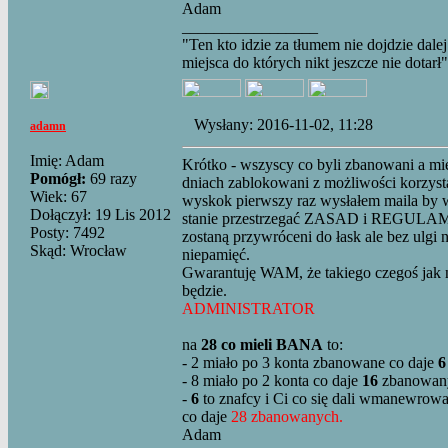
Adam
_________________
"Ten kto idzie za tłumem nie dojdzie dalej
miejsca do których nikt jeszcze nie dotarł"
Wysłany: 2016-11-02, 11:28
adamn
Imię: Adam
Krótko - wszyscy co byli zbanowani a mi
Pomógł:
69 razy
dniach zablokowani z możliwości korzys
Wiek: 67
wyskok pierwszy raz wysłałem maila by w 
Dołączył: 19 Lis 2012
stanie przestrzegać ZASAD i REGULA
Posty: 7492
zostaną przywróceni do łask ale bez ulgi 
Skąd: Wrocław
niepamięć.
Gwarantuję WAM, że takiego czegoś jak
będzie.
ADMINISTRATOR
na
28 co mieli BANA
to:
- 2 miało po 3 konta zbanowane co daje
6
- 8 miało po 2 konta co daje
16
zbanowan
-
6
to znafcy i Ci co się dali wmanewrow
co daje
28 zbanowanych.
Adam