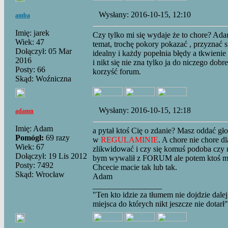
Wysłany: 2016-10-15, 12:10
amba
Imię: jarek
Czy tylko mi się wydaje że to chore? Ada
Wiek: 47
temat, trochę pokory pokazać , przyznać s
Dołączył: 05 Mar
idealny i każdy popełnia błędy a tkwienie
2016
i nikt się nie zna tylko ja do niczego dob
Posty: 66
korzyść forum.
Skąd: Woźniczna
Wysłany: 2016-10-15, 12:18
adamn
Imię: Adam
a pytał ktoś Cię o zdanie? Masz oddać głos 
Pomógł:
69 razy
w
REGULAMINIE
. A chore nie chore 
Wiek: 67
zlikwidować i czy się komuś podoba czy ni
Dołączył: 19 Lis 2012
bym wywalił z FORUM ale potem ktoś mi z
Posty: 7492
Chcecie macie tak lub tak.
Skąd: Wrocław
Adam
_________________
"Ten kto idzie za tłumem nie dojdzie dalej
miejsca do których nikt jeszcze nie dotarł"