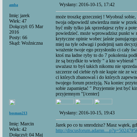
Wysłany: 2016-10-15, 17:42
amba
Imię: jarek
może troszkę grzeczniej ! Wyobraź sobie, 
Wiek: 47
twoja odpowiedź utwierdza mnie w przekona
Dołączył: 05 Mar
być miły tylko jak sprzedajesz ryby a pot
2016
powiedzieć. może wprowadzisz punkt w re
Posty: 66
krytyczne opinie wobec jaśnie panującego
Skąd: Woźniczna
miej na tyle odwagi i podejmij sam decyzj
wrażenie twoje ego przysłoniło ci cały św
ktoś ma ładne ryby to do 7 pokolenia podkr
że są brzydkie to wtedy " a kto wybierał 
uważasz to byś takich nikomu nie sprzedał
szczerze od ciebie ryb nie kupie nie ze wz
ci których zbanowaś i do których zapewne
twojego forum przeżyją. Na koniec przyto
sobie zapamiętać " Przyjemnie jest być k
przyjemnym "[/center]
Wysłany: 2016-10-15, 19:43
bosman213
Imię: Marcin
Jarek po co tu smrodzisz? Masz wątek, g
Wiek: 42
http://discusforum.adamn....p?p=50247#
Dołączył: 04 Maj
_________________