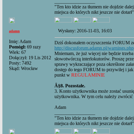
_________________
"Ten kto idzie za tłumem nie dojdzie dalej
miejsca do których nikt jeszcze nie dotarł"
Wysłany: 2016-11-03, 16:03
adamn
Imię: Adam
Dziś dokonałem oczyszczenia FORUM ze 
Pomógł:
69 razy
http://discusforum.adamn.pl/warnings.php
Wiek: 67
Mniemam, że już więcej nie będzie trzeba
Dołączył: 19 Lis 2012
słowotwórczą interlokutorów. Proszę prz
Posty: 7492
sprawy wykraczające poza określone załat
Skąd: Wrocław
dostęp do tego FORUM to przywilej i jak 
punkt w
REGULAMINIE
Â§8. Pozostałe.
3. Konto użytkownika może zostać usunię
użytkownika. W tym celu należy zwrócić s
Adam
_________________
"Ten kto idzie za tłumem nie dojdzie dalej
miejsca do których nikt jeszcze nie dotarł"