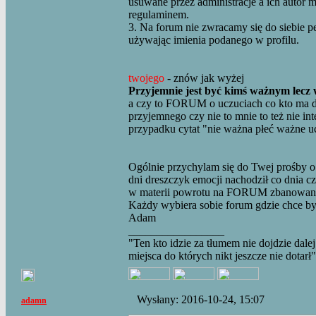
usuwane przez administracje a ich autor 
regulaminem.
3. Na forum nie zwracamy się do siebie p
używając imienia podanego w profilu.
twojego
- znów jak wyżej
Przyjemnie jest być kimś ważnym lecz
a czy to FORUM o uczuciach co kto ma d
przyjemnego czy nie to mnie to też nie int
przypadku cytat "nie ważna płeć ważne u
Ogólnie przychylam się do Twej prośby 
dni dreszczyk emocji nachodził co dnia c
w materii powrotu na FORUM zbanowanych 
Każdy wybiera sobie forum gdzie chce by
Adam
_________________
"Ten kto idzie za tłumem nie dojdzie dalej
miejsca do których nikt jeszcze nie dotarł"
Wysłany: 2016-10-24, 15:07
adamn