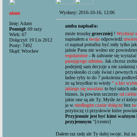
Wysłany: 2016-10-16, 12:06
adamn
Imię: Adam
amba napisał/a:
Pomógł:
69 razy
może troszkę
grzeczniej
!
Wyobraź s
Wiek: 67
napisałem a
twoja
odpowiedź
utwierd
Dołączył: 19 Lis 2012
ci napisał potrafisz być miły tylko ja
Posty: 7492
jaśnie Panu nie wolno nic powiedzi
Skąd: Wrocław
regulaminie
- & zabranie się wyraża
panującego admina
. Jak chcesz zrobi
podejmij sam decyzje a nie zasłania
przysłoniło ci cały świat i pewnych r
ładne ryby to do 7 pokolenia podkreśl
że są brzydkie to wtedy
" a kto wybi
jakiego się uważasz
to byś takich nik
biznes. Ja powiem szczerze
od ciebie
jakie one są ale Ty. Myśle że ci któ
ja w
niedługim czasie dołączę
bez
tw
przytoczę ci przysłowie które powini
Przyjemnie jest być kimś ważnym l
przyjemnym
"[/center]
Dałem raz radę ale Ty dalej swoje. Już z