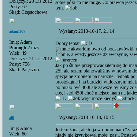
Dołączył: 20 Lis 2012
sobie póki co nie mogę. Co prawda jeszcze
Posty: 67
tym.
Skąd: Częstochowa
Wysłany: 2013-10-17, 21:14
adam1977
Imię: Adam
Dobry temat
Pomógł:
2 razy
U mnie akwarium było od podstawówki, n
Wiek: 49
Ĺťonie, a wtedy jeszcze dziewczynie, zaw
Dołączył: 21 Lis 2012
Posty: 756
Jak po ślubie przeprowadziłem się do mał
Skąd: Pajęczno
25l, ale razem planowaliśmy w nowym d
specjalne zrobiłem na narożne. Jednak p
prostokątne i na bardziej widocznym miej
bo miało być 300l ale zawsze byliśmy zdan
coś, i stoi 450l choć miejsce mam na jakie
więc może kiedyś
Wysłany: 2013-10-18, 10:15
alii
Imię: Anida
Jestem żoną, ale to ja w domu mam "zaraz
Wiek: 60
nigdy nie krytykował mojej pasji. Postaw