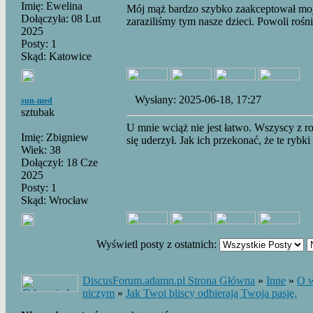
Imię: Ewelina
Mój mąż bardzo szybko zaakceptował moją
Dołączyła: 08 Lut
zaraziliśmy tym nasze dzieci. Powoli rośn
2025
Posty: 1
Skąd: Katowice
Wysłany: 2025-06-18, 17:27
sun-med
sztubak
U mnie wciąż nie jest łatwo. Wszyscy z r
Imię: Zbigniew
się uderzył. Jak ich przekonać, że te rybki
Wiek: 38
Dołączył: 18 Cze
2025
Posty: 1
Skąd: Wrocław
Wyświetl posty z ostatnich:
DiscusForum.adamn.pl Strona Główna
»
Inne
»
O w
niczym
»
Jak Twoi bliscy odbierają Twoja pasję.