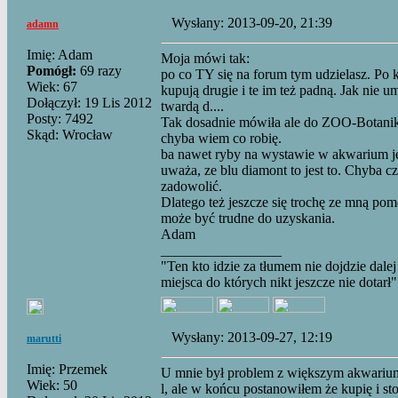
Wysłany: 2013-09-20, 21:39
adamn
Imię: Adam
Moja mówi tak:
Pomógł:
69 razy
po co TY się na forum tym udzielasz. Po 
Wiek: 67
kupują drugie i te im też padną. Jak nie u
Dołączył: 19 Lis 2012
twardą d....
Posty: 7492
Tak dosadnie mówiła ale do ZOO-Botaniki
Skąd: Wrocław
chyba wiem co robię.
ba nawet ryby na wystawie w akwarium jej
uważa, ze blu diamont to jest to. Chyba 
zadowolić.
Dlatego też jeszcze się trochę ze mną pom
może być trudne do uzyskania.
Adam
_________________
"Ten kto idzie za tłumem nie dojdzie dalej
miejsca do których nikt jeszcze nie dotarł"
Wysłany: 2013-09-27, 12:19
marutti
Imię: Przemek
U mnie był problem z większym akwarium,
Wiek: 50
l, ale w końcu postanowiłem że kupię i st