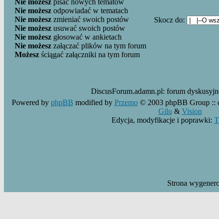
Nie możesz
pisać nowych tematów
Nie możesz
odpowiadać w tematach
Nie możesz
zmieniać swoich postów
Skocz do:
Nie możesz
usuwać swoich postów
Nie możesz
głosować w ankietach
Nie możesz
załączać plików na tym forum
Możesz
ściągać załączniki na tym forum
DiscusForum.adamn.pl:
forum dyskusyj
Powered by
phpBB
modified by
Przemo
© 2003 phpBB Group ::
Gilu
&
Vision
Edycja, modyfikacje i poprawki:
T
Strona wygener