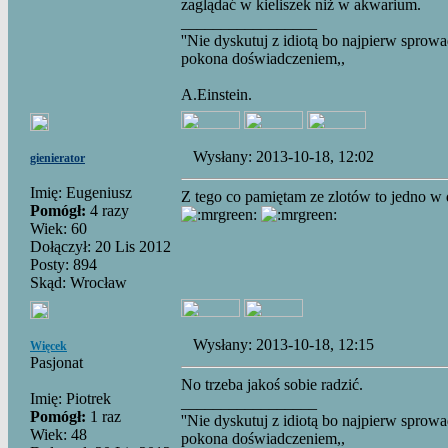
zaglądać w kieliszek niż w akwarium.
_________________
''Nie dyskutuj z idiotą bo najpierw spro
pokona doświadczeniem,,
A.Einstein.
Wysłany: 2013-10-18, 12:02
gienierator
Imię: Eugeniusz
Z tego co pamiętam ze zlotów to jedno w
Pomógł:
4 razy
Wiek: 60
Dołączył: 20 Lis 2012
Posty: 894
Skąd: Wrocław
Wysłany: 2013-10-18, 12:15
Więcek
Pasjonat
No trzeba jakoś sobie radzić.
Imię: Piotrek
_________________
Pomógł:
1 raz
''Nie dyskutuj z idiotą bo najpierw spro
Wiek: 48
pokona doświadczeniem,,