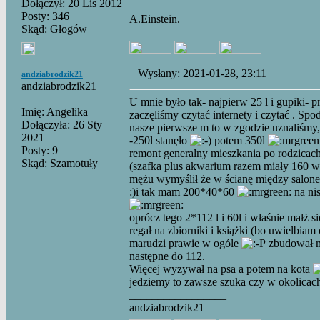
Dołączył: 20 Lis 2012
Posty: 346
A.Einstein.
Skąd: Głogów
Wysłany: 2021-01-28, 23:11
andziabrodzik21
andziabrodzik21
U mnie było tak- najpierw 25 l i gupiki- 
Imię: Angelika
zaczęliśmy czytać internety i czytać . Sp
Dołączyła: 26 Sty
nasze pierwsze m to w zgodzie uznaliśmy, 
2021
-250l stanęło
potem 350l
Posty: 9
remont generalny mieszkania po rodzicach
Skąd: Szamotuły
(szafka plus akwarium razem miały 160 w
mężu wymyślił że w ścianę między salone
:)i tak mam 200*40*60
na ni
oprócz tego 2*112 l i 60l i właśnie małż
regał na zbiorniki i książki (bo uwielbiam
marudzi prawie w ogóle
zbudował mi
następne do 112.
Więcej wyzywał na psa a potem na kota
jedziemy to zawsze szuka czy w okolicach 
_________________
andziabrodzik21