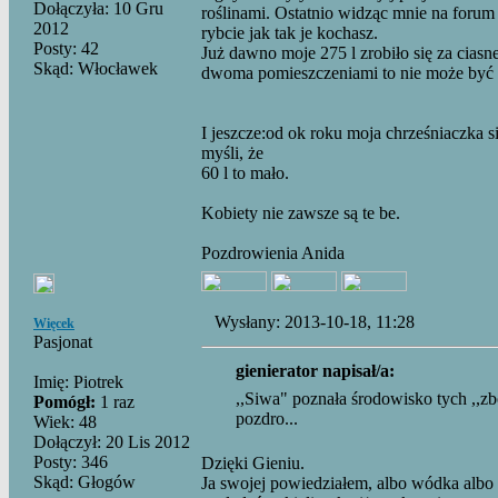
Dołączyła: 10 Gru
roślinami. Ostatnio widząc mnie na forum
2012
rybcie jak tak je kochasz.
Posty: 42
Już dawno moje 275 l zrobiło się za ciasn
Skąd: Włocławek
dwoma pomieszczeniami to nie może być
I jeszcze:od ok roku moja chrześniaczka si
myśli, że
60 l to mało.
Kobiety nie zawsze są te be.
Pozdrowienia Anida
Wysłany: 2013-10-18, 11:28
Więcek
Pasjonat
gienierator napisał/a:
Imię: Piotrek
,,Siwa" poznała środowisko tych ,,zb
Pomógł:
1 raz
pozdro...
Wiek: 48
Dołączył: 20 Lis 2012
Posty: 346
Dzięki Gieniu.
Skąd: Głogów
Ja swojej powiedziałem, albo wódka albo