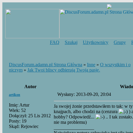
FAQ
Szukaj
Użytkownicy
Grupy
DiscusForum.adamn.pl Strona Główna
»
Inne
»
O wszystkim i o
niczym
»
Jak Twoi bliscy odbierają Twoja pasję.
Autor
Wiado
Wysłany: 2013-09-20, 20:04
artikon
Imię: Artur
Ja swojej żonie przedstawiłem to tak: w t
Wiek: 52
knajpach, albo chodzi na (cenzura
) 
Dołączył: 25 Lis 2012
hobby? Odpowiedź...
.. I tak został
Posty: 19
nie ma problemu)
Skąd: Rejowiec
_________________
Największą potęgą człowieka jest siła jego