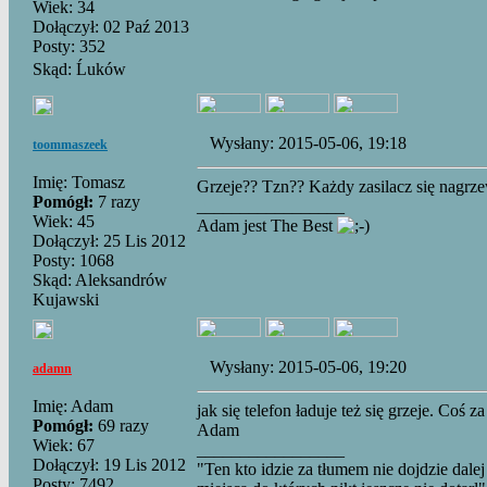
Wiek: 34
Dołączył: 02 Paź 2013
Posty: 352
Skąd: Ĺuków
Wysłany: 2015-05-06, 19:18
toommaszeek
Imię: Tomasz
Grzeje?? Tzn?? Każdy zasilacz się nagrz
Pomógł:
7 razy
_________________
Wiek: 45
Adam jest The Best
Dołączył: 25 Lis 2012
Posty: 1068
Skąd: Aleksandrów
Kujawski
Wysłany: 2015-05-06, 19:20
adamn
Imię: Adam
jak się telefon ładuje też się grzeje. Coś za
Pomógł:
69 razy
Adam
Wiek: 67
_________________
Dołączył: 19 Lis 2012
"Ten kto idzie za tłumem nie dojdzie dalej
Posty: 7492