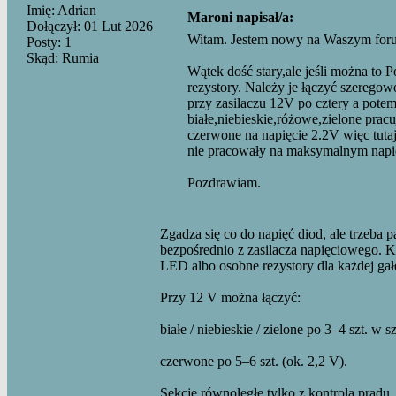
Imię: Adrian
Maroni napisał/a:
Dołączył: 01 Lut 2026
Witam. Jestem nowy na Waszym forum
Posty: 1
Skąd: Rumia
Wątek dość stary,ale jeśli można to P
rezystory. Należy je łączyć szereg
przy zasilaczu 12V po cztery a pote
białe,niebieskie,różowe,zielone pracu
czerwone na napięcie 2.2V więc tutaj
nie pracowały na maksymalnym nap
Pozdrawiam.
Zgadza się co do napięć diod, ale trzeba 
bezpośrednio z zasilacza napięciowego. K
LED albo osobne rezystory dla każdej gałę
Przy 12 V można łączyć:
białe / niebieskie / zielone po 3–4 szt. w 
czerwone po 5–6 szt. (ok. 2,2 V).
Sekcje równoległe tylko z kontrolą prądu. 