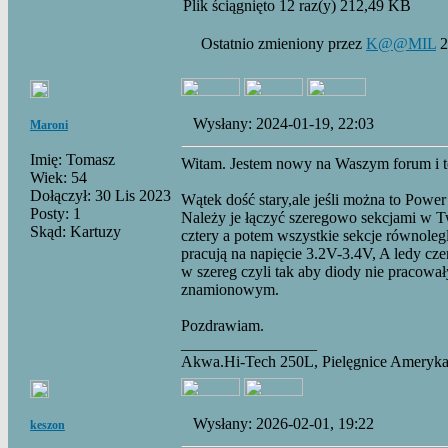
Plik ściągnięto 12 raz(y) 212,49 KB
Ostatnio zmieniony przez
K@@MIL
2
Wysłany: 2024-01-19, 22:03
Maroni
Imię: Tomasz
Witam. Jestem nowy na Waszym forum i to
Wiek: 54
Dołączył: 30 Lis 2023
Wątek dość stary,ale jeśli można to Power 
Posty: 1
Należy je łączyć szeregowo sekcjami w 
Skąd: Kartuzy
cztery a potem wszystkie sekcje równolegl
pracują na napięcie 3.2V-3.4V, A ledy cze
w szereg czyli tak aby diody nie pracow
znamionowym.
Pozdrawiam.
_________________
Akwa.Hi-Tech 250L, Pielęgnice Ameryka
Wysłany: 2026-02-01, 19:22
keszon