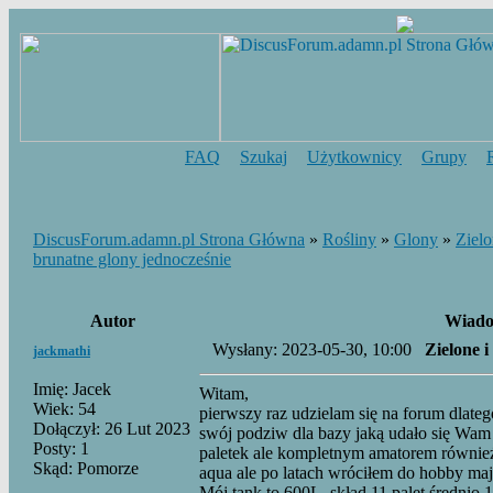
FAQ
Szukaj
Użytkownicy
Grupy
DiscusForum.adamn.pl Strona Główna
»
Rośliny
»
Glony
»
Zielo
brunatne glony jednocześnie
Autor
Wiado
Wysłany: 2023-05-30, 10:00
Zielone 
jackmathi
Imię: Jacek
Witam,
Wiek: 54
pierwszy raz udzielam się na forum dlateg
Dołączył: 26 Lut 2023
swój podziw dla bazy jaką udało się Wam
Posty: 1
paletek ale kompletnym amatorem równie
Skąd: Pomorze
aqua ale po latach wróciłem do hobby maj
Mój tank to 600L, skład 11 palet średni