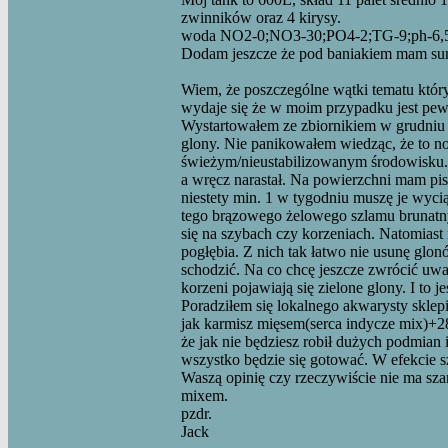
zwinników oraz 4 kirysy.
woda NO2-0;NO3-30;PO4-2;TG-9;ph-6,
Dodam jeszcze że pod baniakiem mam s
Wiem, że poszczególne wątki tematu któr
wydaje się że w moim przypadku jest pew
Wystartowałem ze zbiornikiem w grudniu 2
glony. Nie panikowałem wiedząc, że to n
świeżym/nieustabilizowanym środowisku. 
a wręcz narastał. Na powierzchni mam pisti
niestety min. 1 w tygodniu muszę je wyci
tego brązowego żelowego szlamu brunatn
się na szybach czy korzeniach. Natomiast 
pogłębia. Z nich tak łatwo nie usunę glon
schodzić. Na co chcę jeszcze zwrócić uwa
korzeni pojawiają się zielone glony. I to 
Poradziłem się lokalnego akwarysty sklep
jak karmisz mięsem(serca indycze mix)+28
że jak nie będziesz robił dużych podmian i
wszystko będzie się gotować. W efekcie 
Waszą opinię czy rzeczywiście nie ma sza
mixem.
pzdr.
Jack