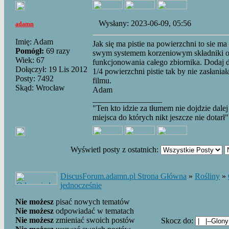
Wysłany: 2023-06-09, 05:56
adamn
Imię: Adam
Jak się ma pistie na powierzchni to sie ma
Pomógł:
69 razy
swym systemem korzeniowym składniki o
Wiek: 67
funkcjonowania całego zbiornika. Dodaj do
Dołączył: 19 Lis 2012
1/4 powierzchni pistie tak by nie zasłaniał
Posty: 7492
filmu.
Skąd: Wrocław
Adam
_________________
"Ten kto idzie za tłumem nie dojdzie dalej
miejsca do których nikt jeszcze nie dotarł"
Wyświetl posty z ostatnich:
DiscusForum.adamn.pl Strona Główna
»
Rośliny
»
jednocześnie
Nie możesz
pisać nowych tematów
Nie możesz
odpowiadać w tematach
Nie możesz
zmieniać swoich postów
Skocz do: