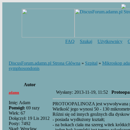
FAQ
Szukaj
Użytkownicy
DiscusForum.adamn.pl Strona Główna
»
Szpital
»
Mikroskop ad
symphosondonis
Autor
Wysłany: 2013-11-19, 11:52
Protoopa
adamn
Imię: Adam
PROTOOPALINOZA jest wywoływana prze
Pomógł:
69 razy
Wielkość jego wynosi 50 - 130 mikromet
Wiek: 67
Różni się od innych groźnych dla dyskow
Dołączył: 19 Lis 2012
- posiada wydłużony kształt;
Posty: 7492
- na bokach ciała ma szereg witek krótkic
Skąd: Wrocław
- jeden bok komórki jest tempo zakończon