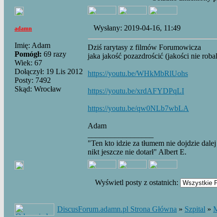
Wysłany: 2019-04-16, 11:49
adamn
Imię: Adam
Dziś rarytasy z filmów Forumowicza
Pomógł:
69 razy
jaka jakość pozazdrościć (jakości nie robal
Wiek: 67
Dołączył: 19 Lis 2012
https://youtu.be/WHkMbRlUohs
Posty: 7492
Skąd: Wrocław
https://youtu.be/xrdAFYDPqLI
https://youtu.be/qw0NLb7wbLA
Adam
_________________
"Ten kto idzie za tłumem nie dojdzie dalej
nikt jeszcze nie dotarł" Albert E.
Wyświetl posty z ostatnich:
DiscusForum.adamn.pl Strona Główna
»
Szpital
»
M