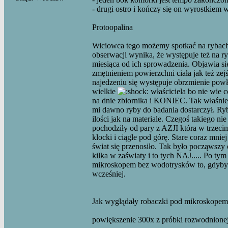
- drugi ostro i kończy się on wyrostkiem w
Protoopalina
Wiciowca tego możemy spotkać na rybach
obserwacji wynika, że występuje też na ry
miesiąca od ich sprowadzenia. Objawia s
zmętnieniem powierzchni ciała jak też ze
najedzeniu się występuje obrzmienie powł
wielkie
właściciela bo nie wie co
na dnie zbiornika i KONIEC. Tak wła
mi dawno ryby do badania dostarczył. Ryby
ilości jak na materiale. Czegoś takiego n
pochodziły od pary z AZJI która w trzecim
klocki i ciągle pod górę. Stare coraz mni
świat się przenosiło. Tak było począwszy
kilka w zaświaty i to tych NAJ..... Po ty
mikroskopem bez wodotrysków to, gdyby ry
wcześniej.
Jak wyglądały robaczki pod mikroskopem
powiększenie 300x z próbki rozwodnione