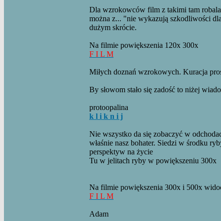
Dla wzrokowców film z takimi tam robala
można z... "nie wykazują szkodliwości dla
dużym skrócie.
Na filmie powiększenia 120x 300x
F I L M
Miłych doznań wzrokowych. Kuracja pros
By słowom stało się zadość to niżej wia
protoopalina
k l i k n i j
Nie wszystko da się zobaczyć w odchodac
właśnie nasz bohater. Siedzi w środku ry
perspektyw na życie
Tu w jelitach ryby w powiększeniu 300x
Na filmie powiększenia 300x i 500x widocz
F I L M
Adam