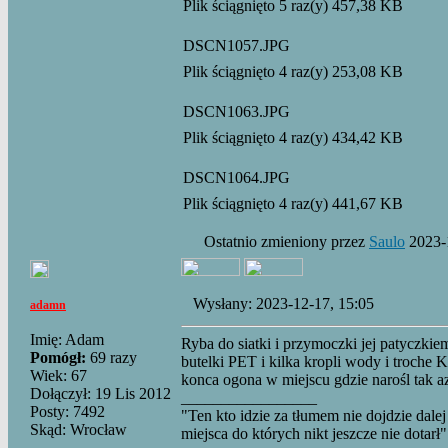
Plik ściągnięto 5 raz(y) 457,38 KB
DSCN1057.JPG
Plik ściągnięto 4 raz(y) 253,08 KB
DSCN1063.JPG
Plik ściągnięto 4 raz(y) 434,42 KB
DSCN1064.JPG
Plik ściągnięto 4 raz(y) 441,67 KB
Ostatnio zmieniony przez
Saulo
2023-1
Wysłany: 2023-12-17, 15:05
adamn
Imię: Adam
Ryba do siatki i przymoczki jej patyczkie
Pomógł:
69 razy
butelki PET i kilka kropli wody i troche
Wiek: 67
konca ogona w miejscu gdzie narośl tak az 
Dołączył: 19 Lis 2012
_________________
Posty: 7492
"Ten kto idzie za tłumem nie dojdzie dalej
Skąd: Wrocław
miejsca do których nikt jeszcze nie dotarł"