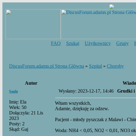
FAQ
Szukaj
Użytkownicy
Grupy
DiscusForum.adamn.pl Strona Główna
»
Szpital
»
Choroby
Autor
Wiado
Wysłany: 2023-12-17, 14:46
Grudki i
Saulo
Imię: Ela
Witam wszystkich,
Wiek: 50
Adamie, dziękuję za odzew.
Dołączyła: 21 Lis
2023
Pacjent - młody pyszczak z Malawi - Chi
Posty: 2
Skąd: Gaj
Woda: NH4 < 0,05, NO2 < 0,01, NO3 ok 