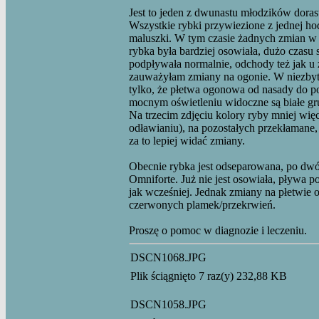
Jest to jeden z dwunastu młodzików doras
Wszystkie rybki przywiezione z jednej h
maluszki. W tym czasie żadnych zmian w 
rybka była bardziej osowiała, dużo czasu s
podpływała normalnie, odchody też jak u 
zauważyłam zmiany na ogonie. W niezby
tylko, że płetwa ogonowa od nasady do po
mocnym oświetleniu widoczne są białe gru
Na trzecim zdjęciu kolory ryby mniej więce
odławianiu), na pozostałych przekłamane, 
za to lepiej widać zmiany.
Obecnie rybka jest odseparowana, po dwó
Omniforte. Już nie jest osowiała, pływa po
jak wcześniej. Jednak zmiany na płetwie o
czerwonych plamek/przekrwień.
Proszę o pomoc w diagnozie i leczeniu.
DSCN1068.JPG
Plik ściągnięto 7 raz(y) 232,88 KB
DSCN1058.JPG