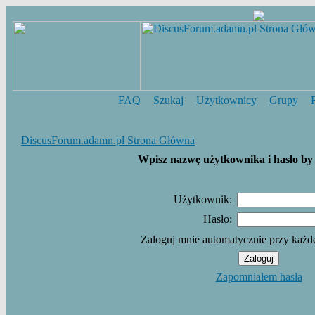
FAQ
Szukaj
Użytkownicy
Grupy
DiscusForum.adamn.pl Strona Główna
Wpisz nazwę użytkownika i hasło by 
Użytkownik:
Hasło:
Zaloguj mnie automatycznie przy każd
Zapomniałem hasła