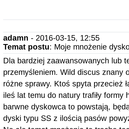
adamn
- 2016-03-15, 12:55
Temat postu
: Moje mnożenie dysk
Dla bardziej zaawansowanych lub te
przemyśleniem. Wild discus znany o
różne sprawy. Ktoś spyta przecież ł
ileś lat temu do natury trafiły for
barwne dyskowca to powstają, będą po
dyski typu SS z ilością pasów powyż