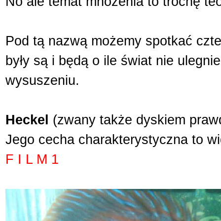
No ale temat mnożenia to trochę teor
Pod tą nazwą możemy spotkać cztery
były są i będą o ile świat nie ulegn
wysuszeniu.
Heckel
(zwany także dyskiem praw
Jego cecha charakterystyczna to wid
F I L M 1