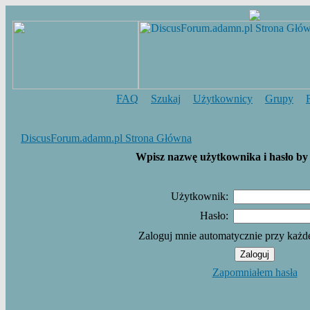
FAQ
Szukaj
Użytkownicy
Grupy
DiscusForum.adamn.pl Strona Główna
Wpisz nazwę użytkownika i hasło by 
Użytkownik:
Hasło:
Zaloguj mnie automatycznie przy każd
Zapomniałem hasła