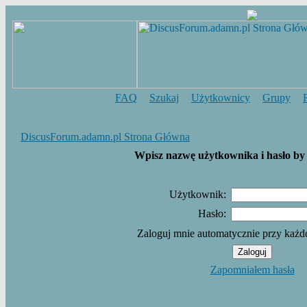
FAQ
Szukaj
Użytkownicy
Grupy
DiscusForum.adamn.pl Strona Główna
Wpisz nazwę użytkownika i hasło by 
Użytkownik:
Hasło:
Zaloguj mnie automatycznie przy każd
Zapomniałem hasła