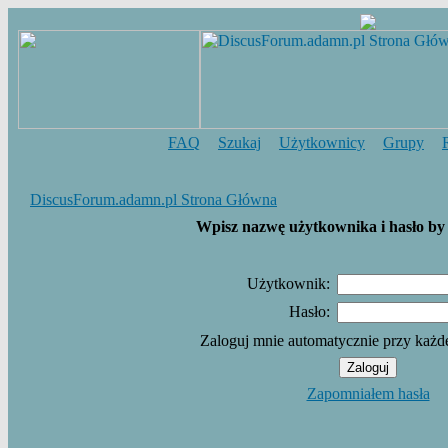
FAQ
Szukaj
Użytkownicy
Grupy
DiscusForum.adamn.pl Strona Główna
Wpisz nazwę użytkownika i hasło by 
Użytkownik:
Hasło:
Zaloguj mnie automatycznie przy każd
Zapomniałem hasła