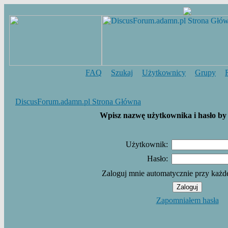
FAQ
Szukaj
Użytkownicy
Grupy
DiscusForum.adamn.pl Strona Główna
Wpisz nazwę użytkownika i hasło by 
Użytkownik:
Hasło:
Zaloguj mnie automatycznie przy każd
Zapomniałem hasła