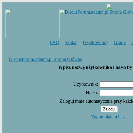
FAQ
Szukaj
Użytkownicy
Grupy
DiscusForum.adamn.pl Strona Główna
Wpisz nazwę użytkownika i hasło by 
Użytkownik:
Hasło:
Zaloguj mnie automatycznie przy każd
Zapomniałem hasła